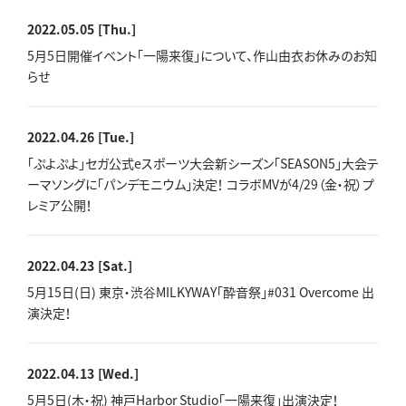
2022.05.05
[Thu.]
5月5日開催イベント「一陽来復」について、作山由衣お休みのお知
らせ
2022.04.26
[Tue.]
「ぷよぷよ」セガ公式eスポーツ大会新シーズン「SEASON5」大会テ
ーマソングに「パンデモニウム」決定！ コラボMVが4/29（金・祝）プ
レミア公開！
2022.04.23
[Sat.]
5月15日(日) 東京・渋谷MILKYWAY「酔音祭」#031 Overcome 出
演決定！
2022.04.13
[Wed.]
5月5日(木・祝) 神戸Harbor Studio「一陽来復」出演決定！