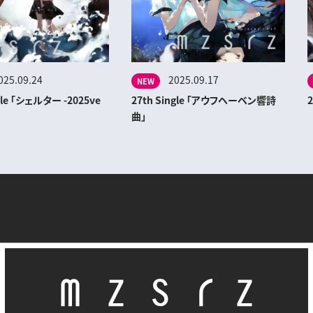
025.09.24
2025.09.17
NEW
gle 「シェルター -2025ve
27th Single 「アウフヘーベン響詩
2
曲」