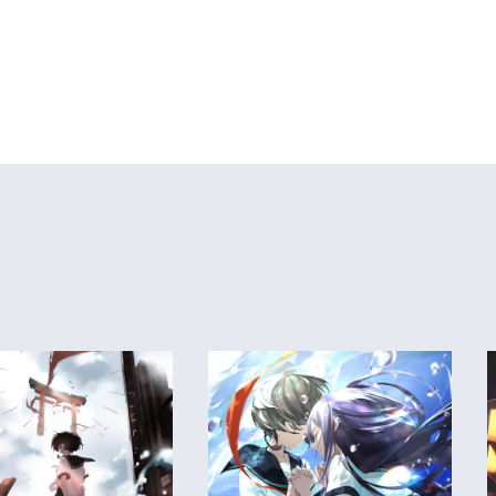
、 僕 ら の 心 を あ の 頃 へ と 飛 ば し て く れ る
タ イ