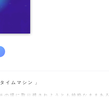
 「 タ イ ム マ シ ン 」
そ の 場 に 取 り 残 さ れ よ う と も 純 粋 な ま ま あ 