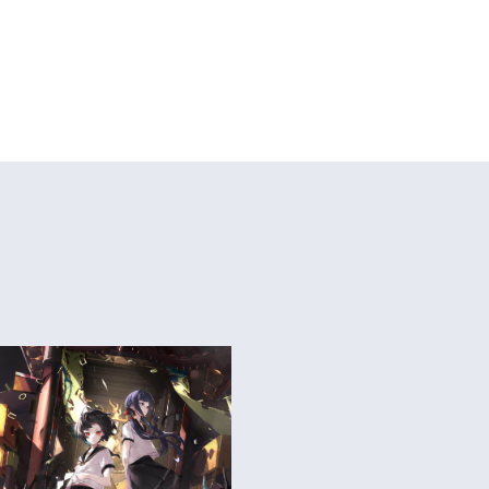
 ム マ シ ン