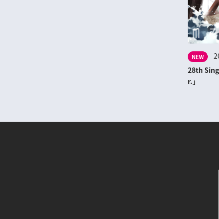
2
NEW
28th Sin
r.」