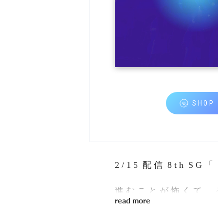
SHOP
2 / 1 5 配 信 8 t h S G
進 む こ と が 怖 く て 、 
read more
部 分 。