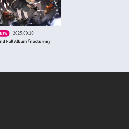
2025.09.10
NEW
nd Full Album 「nocturne」