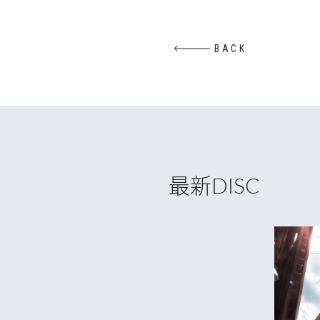
そ れ は 、 い つ だ っ て 
BACK
最新
DISC