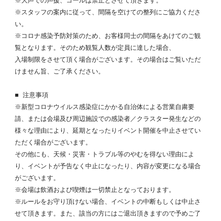
※大声での声援、コールは禁止とさせて頂きます。
※スタッフの案内に従って、間隔を空けての整列にご協力くださ
い。
※コロナ感染予防対策のため、お客様同士の間隔をあけてのご観
覧となります。そのため観覧人数が定員に達した場合、
入場制限をさせて頂く場合がございます。その場合はご覧いただ
けません旨、ご了承ください。
■ 注意事項
※新型コロナウイルス感染症にかかる自治体による営業自粛要
請、または会場及び周辺施設での感染者／クラスター発生などの
様々な理由により、延期となったりイベント開催を中止させてい
ただく場合がございます。
その他にも、天候・災害・トラブル等のやむを得ない理由によ
り、イベントが予告なく中止になったり、内容が変更になる場合
がございます。
※会場は飲酒および喫煙は一切禁止となっております。
※ルールをお守り頂けない場合、イベントの中断もしくは中止さ
せて頂きます。また、該当の方にはご退出頂きますので予めご了