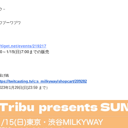
ウ－
ワプーワプワ
//tiget.net/events/219217
:00～1/15(日)7:00までの販売
＋投げ銭
tps://twitcasting.
tv/c:s_milkyway/shopcart/
209282
23年1月29日(日)23:59 まで）