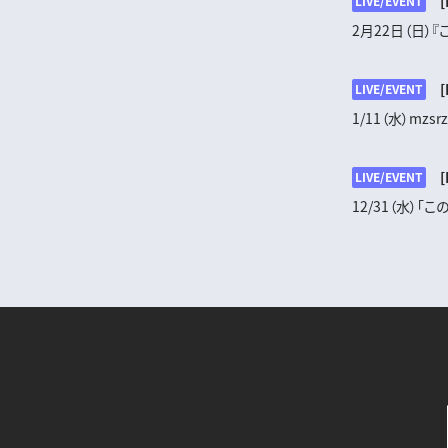
[
LIVE/EVENT
2月22日（日）『
[
LIVE/EVENT
1/11（水）mzsrz
[
LIVE/EVENT
12/31（水）「