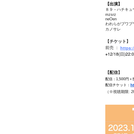
【出演】
８９－ハチキュ
mzsrz
neOen
われらがプワプ
カノサレ
【チケット】
https:
前売 ：
※12/18(日)22
【配信】
配信：1,500円
ht
配信チケット：
（※視聴期限: 20