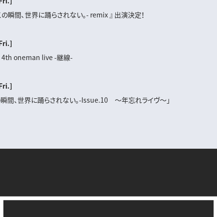
Fri.]
この瞬間､世界に踊らされない｡- remix 』 出演決定！
Fri.]
 4th oneman live -継線-
Fri.]
この瞬間、世界に踊らされない。-Issue.10 ～年忘れライヴ～」