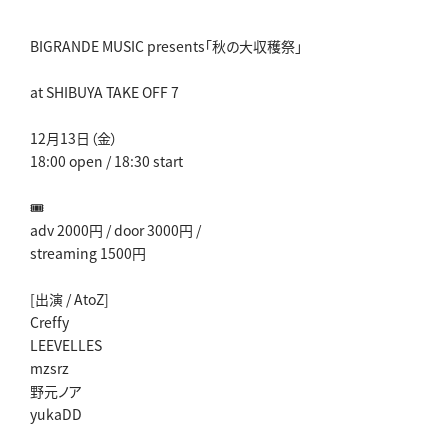
BIGRANDE MUSIC presents「秋の大収穫祭」
at SHIBUYA TAKE OFF 7
12月13日（金）
18:00 open / 18:30 start
🎟️
adv 2000円 / door 3000円 /
streaming 1500円
[出演 / AtoZ]
Creffy
LEEVELLES
mzsrz
野元ノア
yukaDD