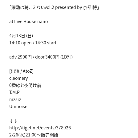
「躍動は聴こえないvol.2 presented by 京都I博」
at Live House nano
4月13日（日）
14:10 open / 14:30 start
adv 2900円 / door 3400円（1D別）
[出演 / AtoZ]
cleomery
0番線と夜明け前
T.M.P
mzsrz
Umnoise
↓↓
http://tiget.net/events/378926
2/26(水)21:00～販売開始